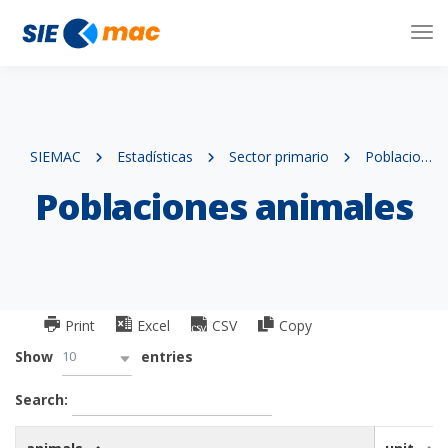
Tog
Nav
SIEMAC
Estadísticas
Sector primario
Poblaciones animales
Poblaciones animales
Print
Excel
CSV
Copy
10
Show
entries
Search: