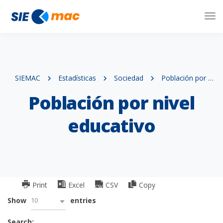
Tog
Nav
SIEMAC
Estadísticas
Sociedad
Población por nivel educativo
Población por nivel
educativo
Print
Excel
CSV
Copy
10
Show
entries
Search: