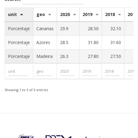
unit
geo
2020
2019
2018
2017
Porcentaje
Canarias
29.9
28.50
32.10
30
Porcentaje
Azores
28.5
31.80
31.60
Porcentaje
Madeira
26.3
27.80
27.50
Showing 1 to 3 of 3 entries