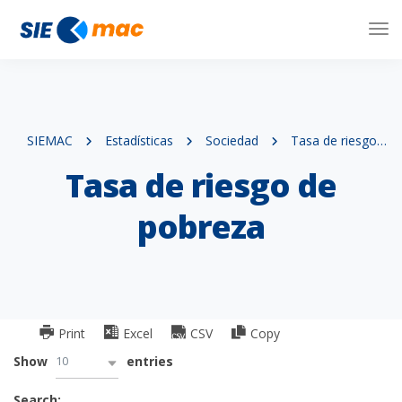
Tog
Nav
SIEMAC
Estadísticas
Sociedad
Tasa de riesgo de pobreza
Tasa de riesgo de
pobreza
Print
Excel
CSV
Copy
10
Show
entries
Search: