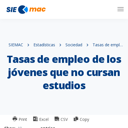
Tog
Nav
SIEMAC
Estadísticas
Sociedad
Tasas de empleo de los jóvenes que no cursan estudios
Tasas de empleo de los
jóvenes que no cursan
estudios
Print
Excel
CSV
Copy