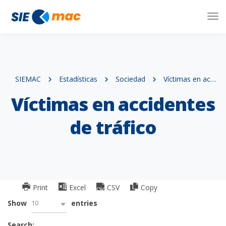
Tog
Nav
SIEMAC
Estadísticas
Sociedad
Víctimas en accidentes de tráfico
Víctimas en accidentes
de tráfico
Print
Excel
CSV
Copy
10
Show
entries
Search: