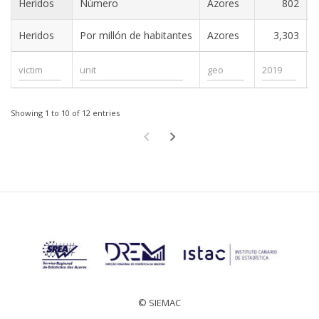
Heridos
Número
Azores
802
Heridos
Por millón de habitantes
Azores
3,303
Showing 1 to 10 of 12 entries
© SIEMAC