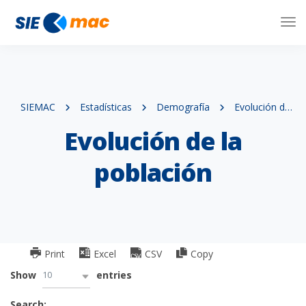
Tog
Nav
SIEMAC
Estadísticas
Demografía
Evolución de la población
Evolución de la
población
Print
Excel
CSV
Copy
10
Show
entries
Search: