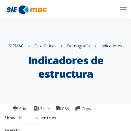
Tog
Nav
SIEMAC
Estadísticas
Demografía
Indicadores de estructura
Indicadores de
estructura
Print
Excel
CSV
Copy
10
Show
entries
Search: